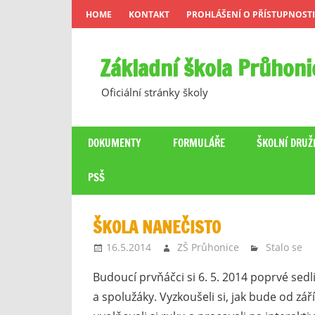
Skip
HOME
KONTAKT
PROHLÁŠENÍ O PŘÍSTUPNOSTI
to
content
Základní škola Průhoni
Oficiální stránky školy
DOKUMENTY
FORMULÁŘE
ŠKOLNÍ DRUŽ
PSŠ
ŠKOLA NANEČISTO
16.5.2014
ZŠ Průhonice
Stalo se
Budoucí prvňáčci si 6. 5. 2014 poprvé sedli
a spolužáky. Vyzkoušeli si, jak bude od zář