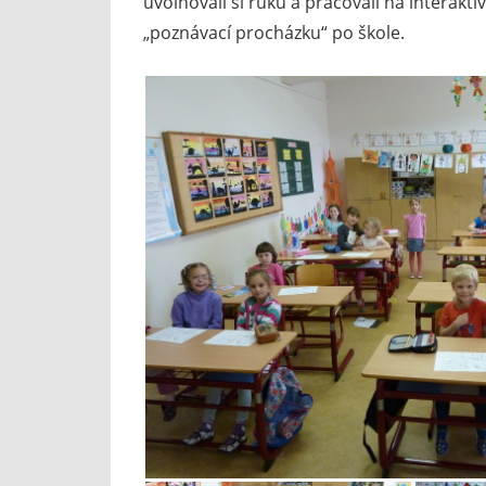
uvolňovali si ruku a pracovali na interaktiv
„poznávací procházku“ po škole.