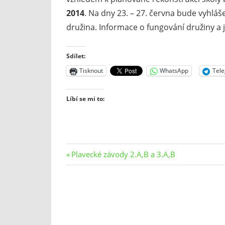
2014
. Na dny 23. – 27. června bude vyhlá
družina. Informace o fungování družiny a 
Sdílet:
Tisknout
WhatsApp
Tel
Líbí se mi to:
Navigace
Previous
Plavecké závody 2.A,B a 3.A,B
Post:
pro
příspěvek