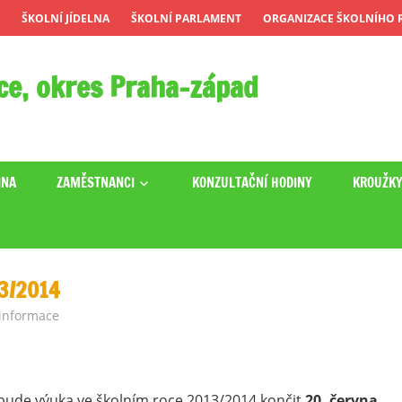
ŠKOLNÍ JÍDELNA
ŠKOLNÍ PARLAMENT
ORGANIZACE ŠKOLNÍHO R
ce, okres Praha-západ
INA
ZAMĚSTNANCI
KONZULTAČNÍ HODINY
KROUŽK
3/2014
 informace
 bude výuka ve školním roce 2013/2014 končit
20. června