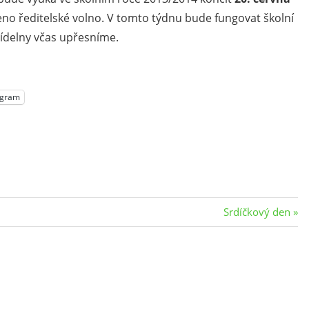
šeno ředitelské volno. V tomto týdnu bude fungovat školní
jídelny včas upřesníme.
egram
Next
Srdíčkový den
Post: