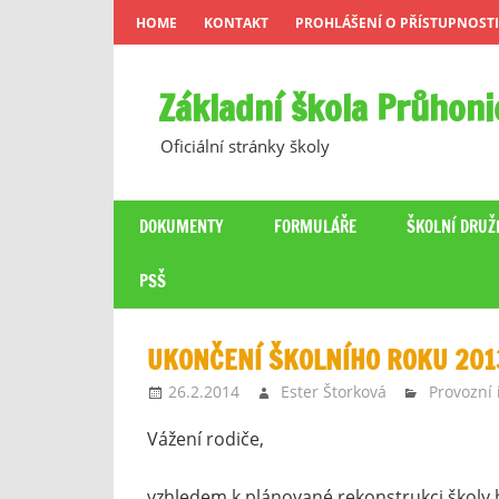
Skip
HOME
KONTAKT
PROHLÁŠENÍ O PŘÍSTUPNOSTI
to
content
Základní škola Průhoni
Oficiální stránky školy
DOKUMENTY
FORMULÁŘE
ŠKOLNÍ DRUŽ
PSŠ
UKONČENÍ ŠKOLNÍHO ROKU 201
26.2.2014
Ester Štorková
Provozní
Vážení rodiče,
vzhledem k plánované rekonstrukci školy