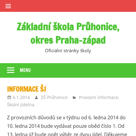
Skip
to
content
Základní škola Průhonice,
okres Praha-západ
Oficiální stránky školy
MENU
INFORMACE ŠJ
6.1.2014
ZŠ Průhonice
Provozní informace
,
Školní jídelna
Z provozních důvodů se v týdnu od 6. ledna 2014 do
10. ledna 2014 bude vydávat pouze oběd číslo 1. Od
13. ledna již bude opět výběr ze dvou jídel. Děkujeme