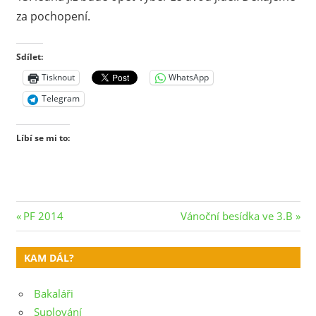
za pochopení.
Sdílet:
Tisknout
WhatsApp
Telegram
Líbí se mi to:
Navigace
Previous
Next
PF 2014
Vánoční besídka ve 3.B
Post:
Post:
pro
KAM DÁL?
příspěvek
Bakaláři
Suplování