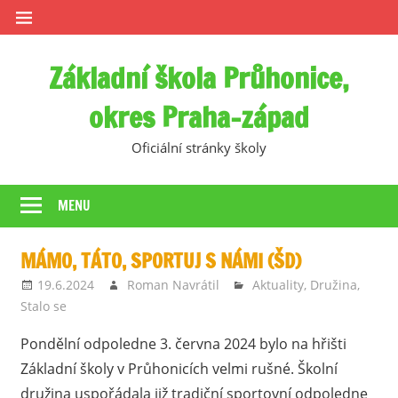
Skip
to
content
Základní škola Průhonice,
okres Praha-západ
Oficiální stránky školy
MENU
MÁMO, TÁTO, SPORTUJ S NÁMI (ŠD)
19.6.2024
Roman Navrátil
Aktuality
,
Družina
,
Stalo se
Pondělní odpoledne 3. června 2024 bylo na hřišti
Základní školy v Průhonicích velmi rušné. Školní
družina uspořádala již tradiční sportovní odpoledne