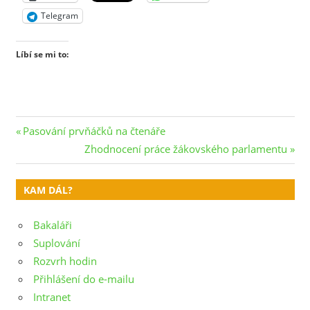
Telegram
Líbí se mi to:
Navigace
Previous
Pasování prvňáčků na čtenáře
Post:
Next
Zhodnocení práce žákovského parlamentu
pro
Post:
příspěvek
KAM DÁL?
Bakaláři
Suplování
Rozvrh hodin
Přihlášení do e-mailu
Intranet