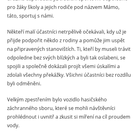
pro žáky školy a jejich rodiče pod názvem Mámo,
táto, sportuj s námi.
Někteří malí účastníci netrpělivě očekávali, kdy už je
přijde podpořit někdo z rodiny a pomůže jim uspět
na připravených stanovištích. Ti, kteří by museli trávit
odpoledne bez svých blízkých a byli tak oslabeni, se
spojili a společně dokázali projít všemi úskalími a
zdolali všechny překážky. Všichni účastníci bez rozdílu
byli odměněni.
Velkým zpestřením bylo vozidlo hasičského
záchranného sboru, které se mohli návštěvníci
prohlédnout i uvnitř a zkusit si míření na cíl proudem
vody.