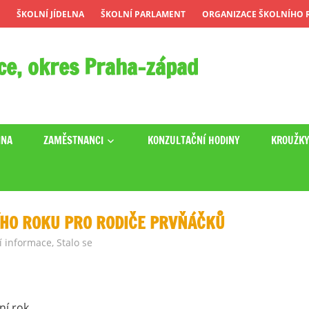
ŠKOLNÍ JÍDELNA
ŠKOLNÍ PARLAMENT
ORGANIZACE ŠKOLNÍHO R
ce, okres Praha-západ
INA
ZAMĚSTNANCI
KONZULTAČNÍ HODINY
KROUŽK
ÍHO ROKU PRO RODIČE PRVŇÁČKŮ
í informace
,
Stalo se
ní rok.