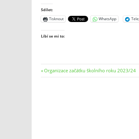
Sdílet:
Tisknout
WhatsApp
Tel
Líbí se mi to:
Navigace
Previous
Organizace začátku školního roku 2023/24
Post:
pro
příspěvek