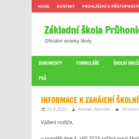
Skip
HOME
KONTAKT
PROHLÁŠENÍ O PŘÍSTUPNOSTI
to
content
Základní škola Průhoni
Oficiální stránky školy
DOKUMENTY
FORMULÁŘE
ŠKOLNÍ DRUŽ
PSŠ
INFORMACE K ZAHÁJENÍ ŠKOLN
25.8.2023
Roman Navrátil
Provozn
Vážení rodiče,
v pondělí dne 4. září 2023 začíná nový škol