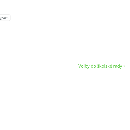
egram
Next
Volby do školské rady
Post: