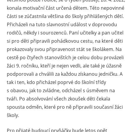
konala motivační část určená dětem. Této nepovinné
části se zúčastnila většina do školy přihlášených dětí.
Přicházeli na tuto slavnostní událost v doprovodu
rodičů, někdy i sourozenců. Paní učitelky a pan učitel
si pro děti připravili pohádkovou cestu, na které děti
prokazovaly svou připravenost stát se školákem. Na
cestě po čtyřech stanovištích je celou dobu provázeli
žáci 9. ročníku, kteří je nejen vedli, ale také je úžasně
podporovali a chválili za každou získanou jedničku. A
tak i ten, kdo přicházel poprvé do školní třídy
s obavou, jak to zvládne, odcházel s úsměvem na
tváři. Po absolvování všech zkoušek děti čekala
spousta odměn, které pro ně připravili současní žáci
školy.
Pro přijaté budoucí prvňáčky bude letos opět