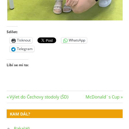
Sdílet:
Tisknout
WhatsApp
Telegram
Líbí se mi to:
Navigace
Previous
Next
Výlet do Čechovy stodoly (ŠD)
McDonald´s Cup
Post:
Post:
pro
KAM DÁL?
příspěvek
Bakaláři