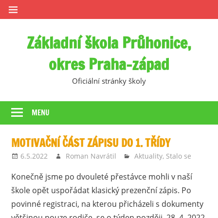
Skip
to
content
Základní škola Průhonice,
okres Praha-západ
Oficiální stránky školy
MENU
MOTIVAČNÍ ČÁST ZÁPISU DO 1. TŘÍDY
6.5.2022
Roman Navrátil
Aktuality
,
Stalo se
Konečně jsme po dvouleté přestávce mohli v naší
škole opět uspořádat klasický prezenční zápis. Po
povinné registraci, na kterou přicházeli s dokumenty
většinou pouze rodiče, se o týden později, 28. 4. 2022,