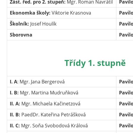
Zást. řed. pro 2. stupeň:
Mgr. Roman Navrátil
Pavil
Ekonomka školy:
Viktorie Krasnova
Pavil
Školník:
Josef Houlík
Pavil
Sborovna
Pavil
Třídy 1. stupně
I. A
: Mgr. Jana Bergerová
Pavil
I. B:
Mgr. Martina Mudruňková
Pavil
II. A:
Mgr. Michaela Kačinetzová
Pavil
II. B:
PaedDr. Kateřina Petrášková
Pavil
II. C:
Mgr. Soňa Svobodová Králová
Pavil