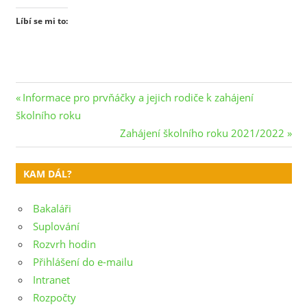
Líbí se mi to:
Navigace
Previous
Informace pro prvňáčky a jejich rodiče k zahájení
Post:
školního roku
pro
Next
Zahájení školního roku 2021/2022
příspěvek
Post:
KAM DÁL?
Bakaláři
Suplování
Rozvrh hodin
Přihlášení do e-mailu
Intranet
Rozpočty