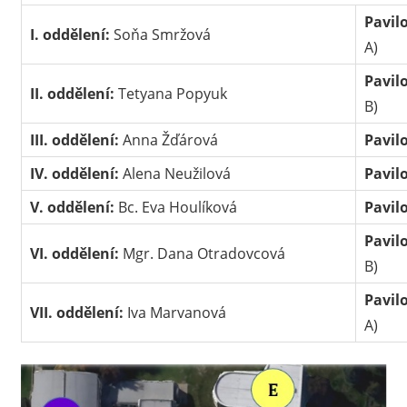
Pavil
I. oddělení:
Soňa Smržová
A)
Pavil
II. oddělení:
Tetyana Popyuk
B)
III. oddělení:
Anna Žďárová
Pavil
IV. oddělení:
Alena Neužilová
Pavil
V. oddělení:
Bc. Eva Houlíková
Pavil
Pavil
VI. oddělení:
Mgr. Dana Otradovcová
B)
Pavil
VII. oddělení:
Iva Marvanová
A)