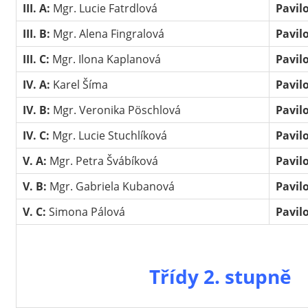
III. A:
Mgr. Lucie Fatrdlová
Pavil
III. B:
Mgr. Alena Fingralová
Pavil
III. C:
Mgr. Ilona Kaplanová
Pavil
IV. A:
Karel Šíma
Pavil
IV. B:
Mgr. Veronika Pöschlová
Pavil
IV. C:
Mgr. Lucie Stuchlíková
Pavil
V. A:
Mgr. Petra Švábíková
Pavil
V. B:
Mgr. Gabriela Kubanová
Pavil
V. C:
Simona Pálová
Pavil
Třídy 2. stupně