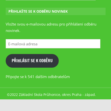
PŘIHLAŠTE SE K ODBĚRU NOVINEK
Vložte svou e-mailovou adresu pro přihlášení odběru
novinek.
E-
mailová
adresa
PŘIHLÁSIT SE K ODBĚRU
Připojte se k 541 dalším odběratelům
©2022 Základní škola Průhonice, okres Praha - západ.