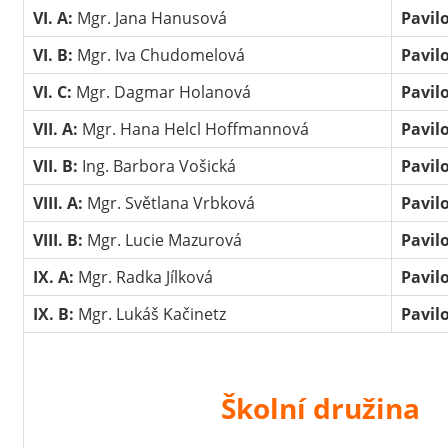
VI. A:
Mgr. Jana Hanusová
Pavil
VI. B:
Mgr. Iva Chudomelová
Pavil
VI. C:
Mgr. Dagmar Holanová
Pavil
VII. A:
Mgr. Hana Helcl Hoffmannová
Pavil
VII. B:
Ing. Barbora Vošická
Pavil
VIII. A:
Mgr. Světlana Vrbková
Pavil
VIII. B:
Mgr. Lucie Mazurová
Pavil
IX. A:
Mgr. Radka Jílková
Pavil
IX. B:
Mgr. Lukáš Kačinetz
Pavil
Školní družina