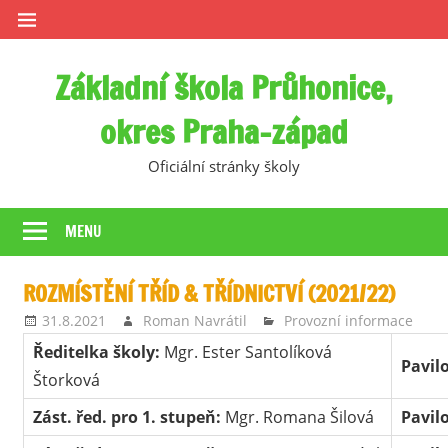
Skip
to
content
Základní škola Průhonice,
okres Praha-západ
Oficiální stránky školy
MENU
ROZMÍSTĚNÍ TŘÍD & TŘÍDNICTVÍ (2021/22)
31.8.2021
Roman Navrátil
Provozní informace
Ředitelka školy:
Mgr. Ester Santolíková
Pavil
Štorková
Zást. řed. pro 1. stupeň:
Mgr. Romana Šilová
Pavil