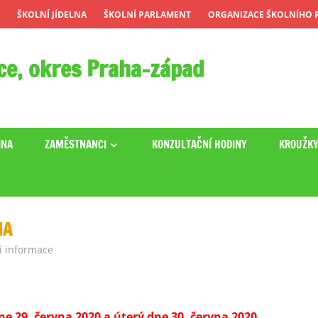
ŠKOLNÍ JÍDELNA
ŠKOLNÍ PARLAMENT
ORGANIZACE ŠKOLNÍHO R
ce, okres Praha-západ
INA
ZAMĚSTNANCI
KONZULTAČNÍ HODINY
KROUŽK
NA
í informace
ne 29. června 2020 a úterý dne 30. června 2020