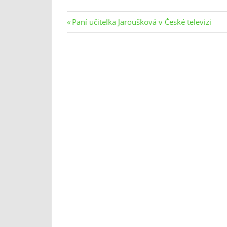
Navigace
Previous
Paní učitelka Jaroušková v České televizi
Post:
pro
příspěvek