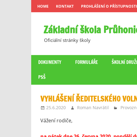
Skip
HOME
KONTAKT
PROHLÁŠENÍ O PŘÍSTUPNOSTI
to
content
Základní škola Průhoni
Oficiální stránky školy
DOKUMENTY
FORMULÁŘE
ŠKOLNÍ DRUŽ
PSŠ
VYHLÁŠENÍ ŘEDITELSKÉHO VOL
25.6.2020
Roman Navrátil
Provozn
Vážení rodiče,
na pátek dne 26. června 2020, pondělí d