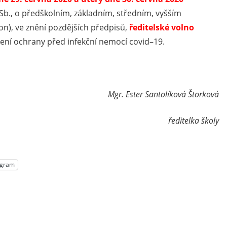
4 Sb., o předškolním, základním, středním, vyšším
on), ve znění pozdějších předpisů,
ředitelské volno
ení ochrany před infekční nemocí covid–19.
Mgr. Ester Santolíková Štorková
ředitelka školy
egram