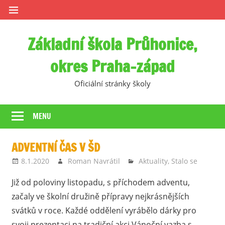
Skip
to
content
Základní škola Průhonice,
okres Praha-západ
Oficiální stránky školy
MENU
ADVENTNÍ ČAS V ŠD
8.1.2020
Roman Navrátil
Aktuality
,
Stalo se
Již od poloviny listopadu, s příchodem adventu,
začaly ve školní družině přípravy nejkrásnějších
svátků v roce. Každé oddělení vyrábělo dárky pro
svoji prezentaci na tradiční akci Vánoční vazba s