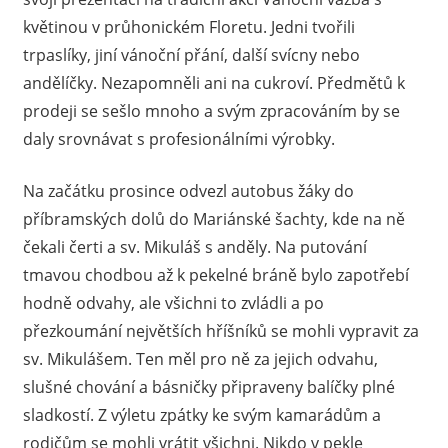
květinou v průhonickém Floretu. Jedni tvořili
trpaslíky, jiní vánoční přání, další svícny nebo
andělíčky. Nezapomněli ani na cukroví. Předmětů k
prodeji se sešlo mnoho a svým zpracováním by se
daly srovnávat s profesionálními výrobky.
Na začátku prosince odvezl autobus žáky do
příbramských dolů do Mariánské šachty, kde na ně
čekali čerti a sv. Mikuláš s anděly. Na putování
tmavou chodbou až k pekelné bráně bylo zapotřebí
hodně odvahy, ale všichni to zvládli a po
přezkoumání největších hříšníků se mohli vypravit za
sv. Mikulášem. Ten měl pro ně za jejich odvahu,
slušné chování a básničky připraveny balíčky plné
sladkostí. Z výletu zpátky ke svým kamarádům a
rodičům se mohli vrátit všichni. Nikdo v pekle