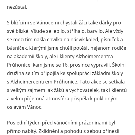
nezůstal.
S blížícími se Vánocemi chystali žáci také dárky pro
své blízké. Všude se lepilo, stříhalo, barvilo. Ale vždy
se mezi tím našla chvilka na nácvik koled, písniček a
básniček, kterými jsme chtěli potěšit nejenom rodiče
na akademii školy, ale i klienty Alzheimercentra
Průhonice, kam jsme se 16. prosince vypravili. Školní
družina se tím připojila ke spolupráci základní školy
s Alzheimercentrem Průhonice. Tato akce se setkala
s velkým zájmem jak žáků a vychovatelek, tak i klientů
a velmi příjemná atmosféra přispěla k poklidným
oslavám Vánoc.
Poslední týden před vánočními prázdninami byl
přímo nabitý. Zklidnění a pohodu s sebou přinesli