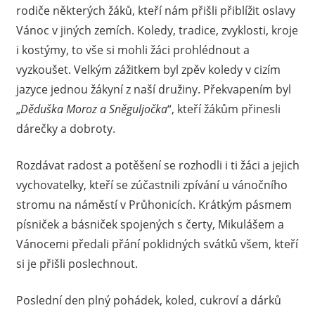
rodiče některých žáků, kteří nám přišli přiblížit oslavy
Vánoc v jiných zemích. Koledy, tradice, zvyklosti, kroje
i kostýmy, to vše si mohli žáci prohlédnout a
vyzkoušet. Velkým zážitkem byl zpěv koledy v cizím
jazyce jednou žákyní z naší družiny. Překvapením byl
„
Děduška Moroz a Sněguljočka
“, kteří žákům přinesli
dárečky a dobroty.
Rozdávat radost a potěšení se rozhodli i ti žáci a jejich
vychovatelky, kteří se zúčastnili zpívání u vánočního
stromu na náměstí v Průhonicích. Krátkým pásmem
písniček a básniček spojených s čerty, Mikulášem a
Vánocemi předali přání poklidných svátků všem, kteří
si je přišli poslechnout.
Poslední den plný pohádek, koled, cukroví a dárků