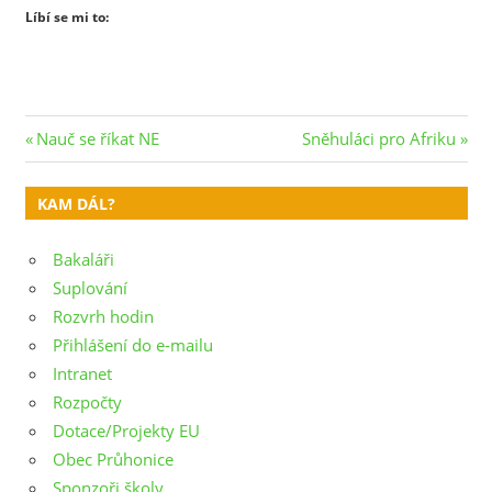
Líbí se mi to:
Navigace
Previous
Next
Nauč se říkat NE
Sněhuláci pro Afriku
Post:
Post:
pro
KAM DÁL?
příspěvek
Bakaláři
Suplování
Rozvrh hodin
Přihlášení do e-mailu
Intranet
Rozpočty
Dotace/Projekty EU
Obec Průhonice
Sponzoři školy