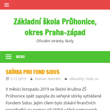
Skip
to
content
Základní škola Průhonice,
okres Praha-západ
Oficiální stránky školy
MENU
SBÍRKA PRO FOND SIDUS
3.12.2019
Roman Navrátil
Aktuality
,
Stalo se
V měsíci listopadu 2019 se školní družina ZŠ
Průhonice opět zapojila do veřejné sbírky vyhlášené
Fondem Sidus. Jejím cílem bylo získání finančních
prostředků na pomoc při léčbě vážně nemocných