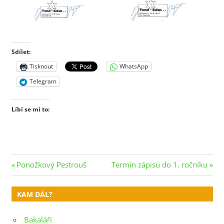
Sdílet:
Tisknout
WhatsApp
Telegram
Líbí se mi to:
Navigace
Previous
Next
Ponožkový Pestrouš
Termín zápisu do 1. ročníku
Post:
Post:
pro
KAM DÁL?
příspěvek
Bakaláři