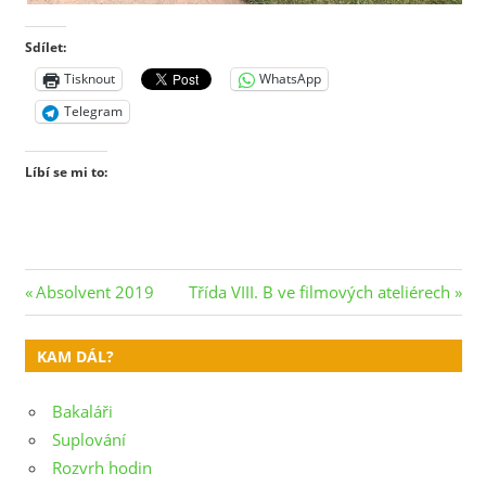
Sdílet:
Tisknout
WhatsApp
Telegram
Líbí se mi to:
Navigace
Previous
Next
Absolvent 2019
Třída VIII. B ve filmových ateliérech
Post:
Post:
pro
KAM DÁL?
příspěvek
Bakaláři
Suplování
Rozvrh hodin