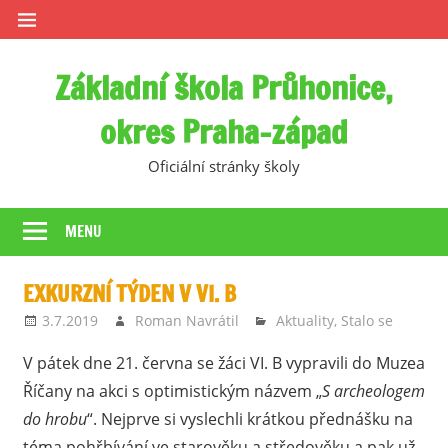
Skip
to
content
Základní škola Průhonice,
okres Praha-západ
Oficiální stránky školy
MENU
EXKURZNÍ TÝDEN V VI. B
3.7.2019
Roman Navrátil
Aktuality
,
Stalo se
V pátek dne 21. června se žáci VI. B vypravili do Muzea
Říčany na akci s optimistickým názvem „
S archeologem
do hrobu
“. Nejprve si vyslechli krátkou přednášku na
téma pohřbívání ve starověku a středověku a pak už