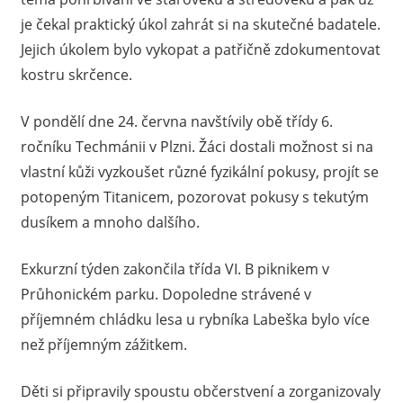
je čekal praktický úkol zahrát si na skutečné badatele.
Jejich úkolem bylo vykopat a patřičně zdokumentovat
kostru skrčence.
V pondělí dne 24. června navštívily obě třídy 6.
ročníku Techmánii v Plzni. Žáci dostali možnost si na
vlastní kůži vyzkoušet různé fyzikální pokusy, projít se
potopeným Titanicem, pozorovat pokusy s tekutým
dusíkem a mnoho dalšího.
Exkurzní týden zakončila třída VI. B piknikem v
Průhonickém parku. Dopoledne strávené v
příjemném chládku lesa u rybníka Labeška bylo více
než příjemným zážitkem.
Děti si připravily spoustu občerstvení a zorganizovaly