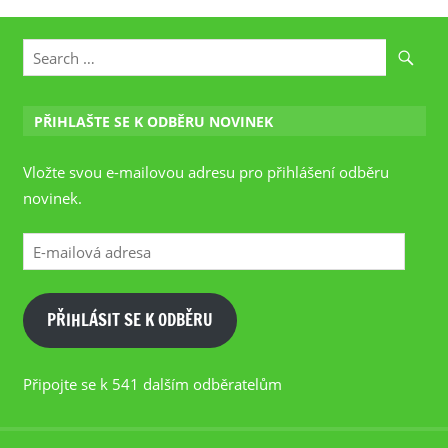
PŘIHLAŠTE SE K ODBĚRU NOVINEK
Vložte svou e-mailovou adresu pro přihlášení odběru
novinek.
E-
mailová
adresa
PŘIHLÁSIT SE K ODBĚRU
Připojte se k 541 dalším odběratelům