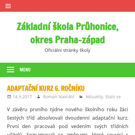
Skip
to
content
Základní škola Průhonice,
okres Praha-západ
Oficiální stránky školy
MENU
ADAPTAČNÍ KURZ 6. ROČNÍKU
14.9.2017
Roman Navrátil
Aktuality
,
Stalo se
V závěru prvního týdne nového školního roku žáci
šestých tříd absolvovali dvoudenní adaptační kurz.
První den pracovali pod vedením svých třídních
učitelů. Seznamovali se změnami, které souvisí s