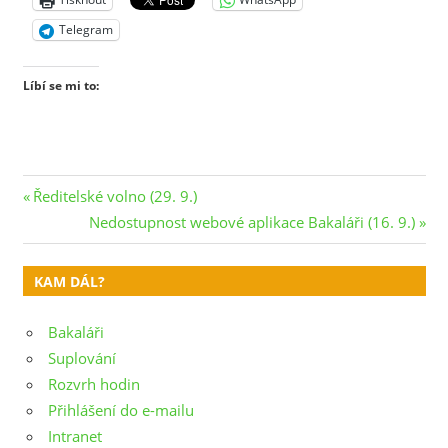
Telegram
Líbí se mi to:
Navigace
Previous
Ředitelské volno (29. 9.)
Post:
Next
Nedostupnost webové aplikace Bakaláři (16. 9.)
pro
Post:
příspěvek
KAM DÁL?
Bakaláři
Suplování
Rozvrh hodin
Přihlášení do e-mailu
Intranet