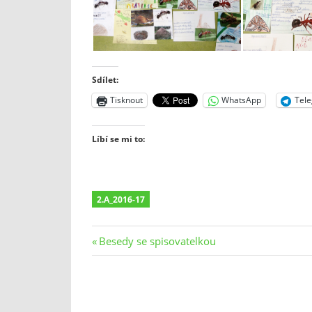
Sdílet:
Tisknout
WhatsApp
Tel
Líbí se mi to:
2.A_2016-17
Navigace
Previous
Besedy se spisovatelkou
Post:
pro
příspěvek