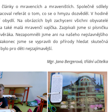
a články o mravencích a mraveništích. Společně sdílely
acoval referát o tom, co se o hmyzu dozvěděl. V hodině
í obydlí. Na obrázcích byli zachyceni všichni obyvatelé
a také malá mravenčí vajíčka. Zazpívali jsme si písničku
věráka. Nezapomněli jsme ani na našeho nejslavnějšího
akonec jsme se vypravili do přírody hledat skutečná
ylo pro děti nejzajímavější.
Mgr. Jana Bergerová, třídní učitelka