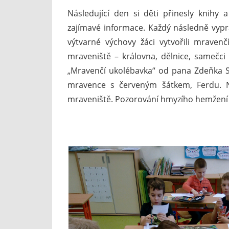
Následující den si děti přinesly knihy 
zajímavé informace. Každý následně vypr
výtvarné výchovy žáci vytvořili mravenč
mraveniště – královna, dělnice, samečci 
„Mravenčí ukolébavka“ od pana Zdeňka S
mravence s červeným šátkem, Ferdu. N
mraveniště. Pozorování hmyzího hemžení b