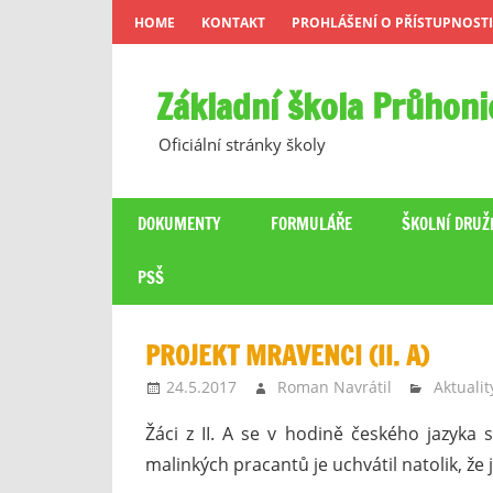
Skip
HOME
KONTAKT
PROHLÁŠENÍ O PŘÍSTUPNOSTI
to
content
Základní škola Průhoni
Oficiální stránky školy
DOKUMENTY
FORMULÁŘE
ŠKOLNÍ DRUŽ
PSŠ
PROJEKT MRAVENCI (II. A)
24.5.2017
Roman Navrátil
Aktualit
Žáci z II. A se v hodině českého jazyka
malinkých pracantů je uchvátil natolik, že