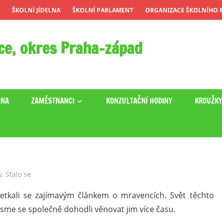
ŠKOLNÍ JÍDELNA
ŠKOLNÍ PARLAMENT
ORGANIZACE ŠKOLNÍHO R
ce, okres Praha-západ
INA
ZAMĚSTNANCI
KONZULTAČNÍ HODINY
KROUŽK
y
,
Stalo se
 setkali se zajímavým článkem o mravencích. Svět těchto
 jsme se společně dohodli věnovat jim více času.