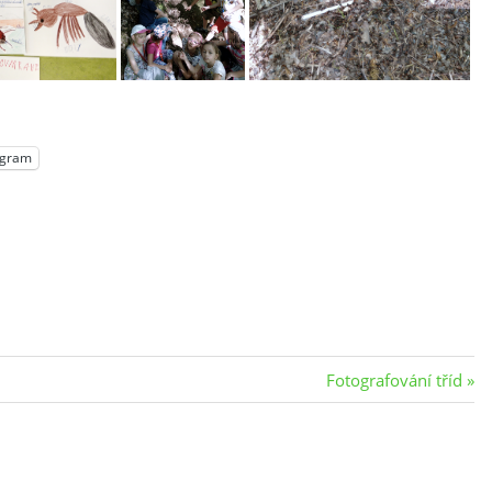
egram
Next
Fotografování tříd
Post: