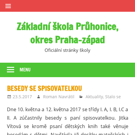
Skip
to
content
Základní škola Průhonice,
okres Praha-západ
Oficiální stránky školy
MENU
BESEDY SE SPISOVATELKOU
23.5.2017
Roman Navrátil
Aktuality
,
Stalo se
Dne 10. května a 12. května 2017 se třídy I. A, I. B, I.C a
II. A zúčastnily besedy s paní spisovatelkou. Jitka
Vítová se kromě psaní dětských knih také věnuje
besedám s dětmi. Navštívila již desítky mateřských i