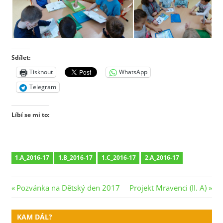
Sdílet:
Tisknout
WhatsApp
Telegram
Líbí se mi to:
1.A_2016-17
1.B_2016-17
1.C_2016-17
2.A_2016-17
Navigace
Previous
Next
Pozvánka na Dětský den 2017
Projekt Mravenci (II. A)
Post:
Post:
pro
KAM DÁL?