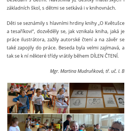
základních škol, s dětmi se setkává i v knihovnách.
Děti se seznámily s hlavními hrdiny knihy „O Květušce
a tesaříkovi“, dozvěděly se, jak vznikala kniha, jaká je
práce ilustrátora, zažily autorské čtení a na závěr se
také zapojily do práce. Beseda byla velmi zajímavá, a
tak se k ní některé třídy vrátily během DÍLEN ČTENÍ.
Mgr. Martina Mudruňková, tř. uč. I. B