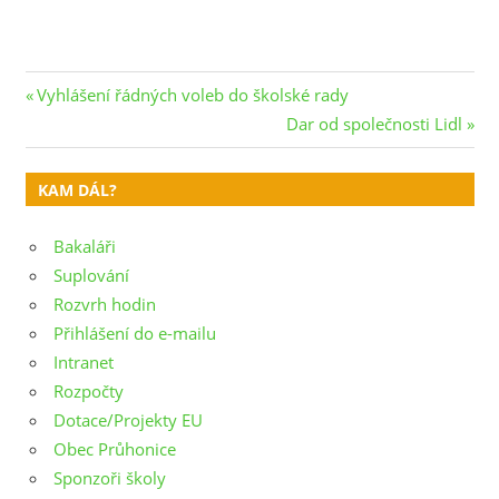
Navigace
Previous
Vyhlášení řádných voleb do školské rady
Post:
Next
Dar od společnosti Lidl
pro
Post:
příspěvek
KAM DÁL?
Bakaláři
Suplování
Rozvrh hodin
Přihlášení do e-mailu
Intranet
Rozpočty
Dotace/Projekty EU
Obec Průhonice
Sponzoři školy