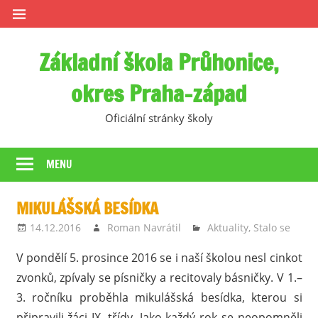
Skip
to
content
Základní škola Průhonice,
okres Praha-západ
Oficiální stránky školy
MENU
MIKULÁŠSKÁ BESÍDKA
14.12.2016
Roman Navrátil
Aktuality
,
Stalo se
V pondělí 5. prosince 2016 se i naší školou nesl cinkot
zvonků, zpívaly se písničky a recitovaly básničky. V 1.–
3. ročníku proběhla mikulášská besídka, kterou si
připravili žáci IX. třídy. Jako každý rok se neopomněli