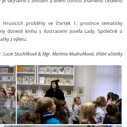
ý je seznámil s životem a dílem tohoto známého českého
Hrusicích proběhly ve čtvrtek 1. prosince tematicky
lny donesli knihu s ilustracemi Josefa Lady. Společně o
atky z výletu.
. Lucie Stuchlíková & Mgr. Martina Mudruňková, třídní učitelky