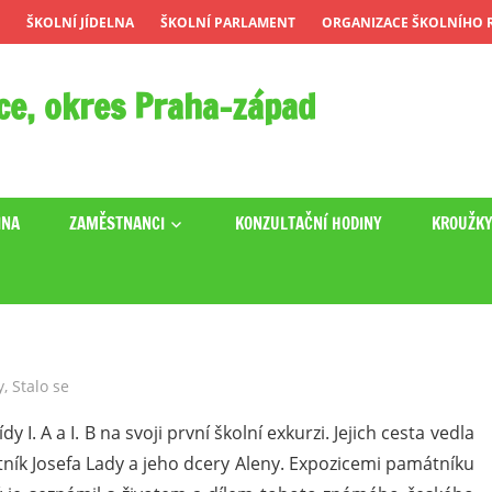
ŠKOLNÍ JÍDELNA
ŠKOLNÍ PARLAMENT
ORGANIZACE ŠKOLNÍHO R
ce, okres Praha-západ
INA
ZAMĚSTNANCI
KONZULTAČNÍ HODINY
KROUŽK
y
,
Stalo se
y I. A a I. B na svoji první školní exkurzi. Jejich cesta vedla
tník Josefa Lady a jeho dcery Aleny. Expozicemi památníku