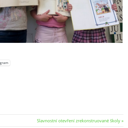
egram
Next
Slavnostní otevření zrekonstruované školy
Post: