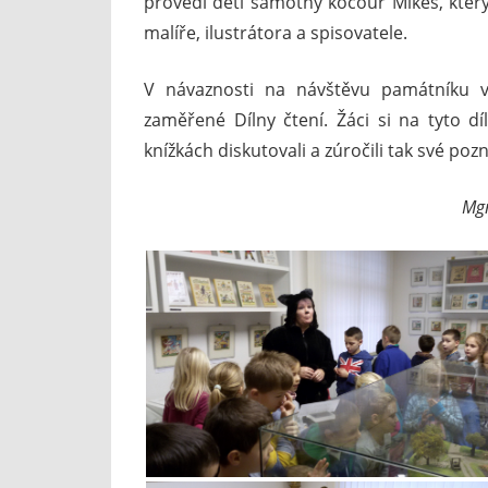
provedl děti samotný kocour Mikeš, kter
malíře, ilustrátora a spisovatele.
V návaznosti na návštěvu památníku v 
zaměřené Dílny čtení. Žáci si na tyto dí
knížkách diskutovali a zúročili tak své pozn
Mgr