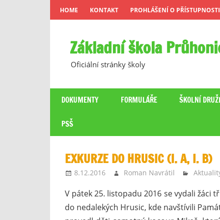
Skip
HOME
KONTAKT
PROHLÁŠENÍ O PŘÍSTUPNOSTI
to
content
Základní škola Průhoni
Oficiální stránky školy
DOKUMENTY
FORMULÁŘE
ŠKOLNÍ DRUŽ
PSŠ
EXKURZE DO HRUSIC (I. A, I. B)
8.12.2016
Roman Navrátil
Aktualit
V pátek 25. listopadu 2016 se vydali žáci tříd
do nedalekých Hrusic, kde navštívili Pamá