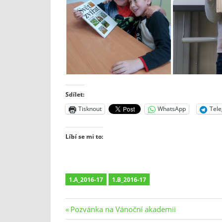
Sdílet:
Tisknout
WhatsApp
Tel
Líbí se mi to:
1.A_2016-17
1.B_2016-17
Navigace
Previous
Pozvánka na Vánoční akademii
Post: