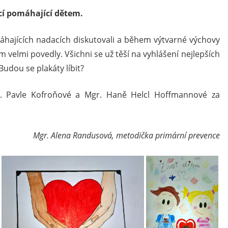
cí pomáhající dětem.
hajících nadacích diskutovali a během výtvarné výchovy
m velmi povedly. Všichni se už těší na vyhlášení nejlepších
Budou se plakáty líbit?
r. Pavle Kofroňové a Mgr. Haně Helcl Hoffmannové za
Mgr. Alena Randusová, metodička primární prevence