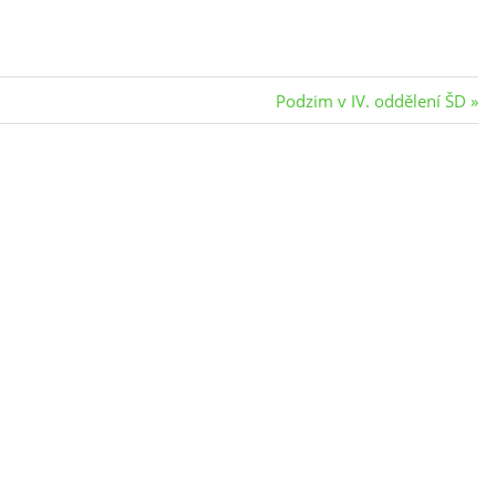
Next
Podzim v IV. oddělení ŠD
Post: