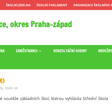
ŠKOLNÍ JÍDELNA
ŠKOLNÍ PARLAMENT
ORGANIZACE ŠKOLNÍHO R
ce, okres Praha-západ
INA
ZAMĚSTNANCI
KONZULTAČNÍ HODINY
KROUŽK
K)
ty
,
Stalo se
né soutěže základních škol, kterou vyhlásila Střední škola