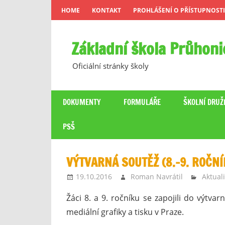
Skip
HOME
KONTAKT
PROHLÁŠENÍ O PŘÍSTUPNOSTI
to
content
Základní škola Průhoni
Oficiální stránky školy
DOKUMENTY
FORMULÁŘE
ŠKOLNÍ DRUŽ
PSŠ
VÝTVARNÁ SOUTĚŽ (8.–9. ROČNÍ
19.10.2016
Roman Navrátil
Aktuali
Žáci 8. a 9. ročníku se zapojili do výtvar
mediální grafiky a tisku v Praze.