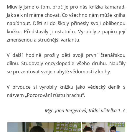
Mluvily jsme o tom, proč je pro nás knížka kamarád.
Jak se k ní máme chovat. Co všechno nám může kniha
nabídnout. Děti si do školy přinesly svoji oblíbenou
knížku. Představily ji ostatním. Vyrobily z papíru její
zmenšenou a stručnější variantu.
V další hodině prožily děti svoji první čtenářskou
dílnu. Studovaly encyklopedie všeho druhu. Naučily
se prezentovat svoje nabyté vědomosti z knihy.
V prvouce si vyrobily knížku jako vědecký deník s
názvem „Pozorování růstu hrachu“.
Mgr. Jana Bergerová, třídní učitelka 1. A