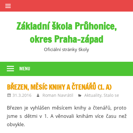
Skip
to
content
Základní škola Průhonice,
okres Praha-západ
Oficiální stránky školy
MENU
BŘEZEN, MĚSÍC KNIHY A ČTENÁŘŮ (1. A)
31.3.2016
Roman Navrátil
Aktuality
,
Stalo se
Březen je vyhlášen měsícem knihy a čtenářů, proto
jsme s dětmi v 1. A věnovali knihám více času než
obvykle.