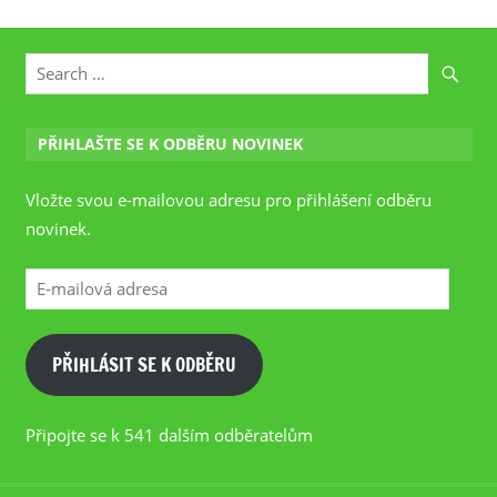
PŘIHLAŠTE SE K ODBĚRU NOVINEK
Vložte svou e-mailovou adresu pro přihlášení odběru
novinek.
E-
mailová
adresa
PŘIHLÁSIT SE K ODBĚRU
Připojte se k 541 dalším odběratelům