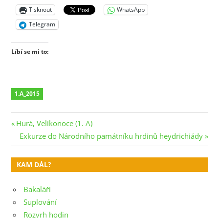
Tisknout
WhatsApp
Telegram
Líbí se mi to:
1.A_2015
Navigace
Previous
Hurá, Velikonoce (1. A)
Post:
Next
Exkurze do Národního památníku hrdinů heydrichiády
pro
Post:
příspěvek
KAM DÁL?
Bakaláři
Suplování
Rozvrh hodin