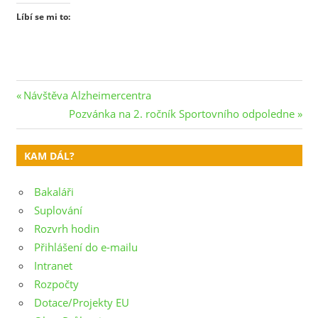
Líbí se mi to:
Navigace
Previous
Návštěva Alzheimercentra
Post:
Next
Pozvánka na 2. ročník Sportovního odpoledne
pro
Post:
příspěvek
KAM DÁL?
Bakaláři
Suplování
Rozvrh hodin
Přihlášení do e-mailu
Intranet
Rozpočty
Dotace/Projekty EU