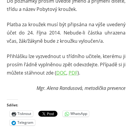
Do poznámky prosím uveďte jméno a příjmení dítěte,
třídu a název Pobytový kroužek.
Platba za kroužek musí být připsána na výše uvedený
účet do 24. října 2014. Nebude-li částka uhrazena
včas, žák/žákyně bude z kroužku vyloučen/a.
Přihlášku lze vyzvednout u třídního učitele, kterému ji
prosím řádně vyplněnou zpět odevzdejte. Případě si ji
můžete stáhnout zde (
DOC
,
PDF
).
Mgr. Alena Randusová, metodička prevence
Sdílet:
Tisknout
WhatsApp
Telegram