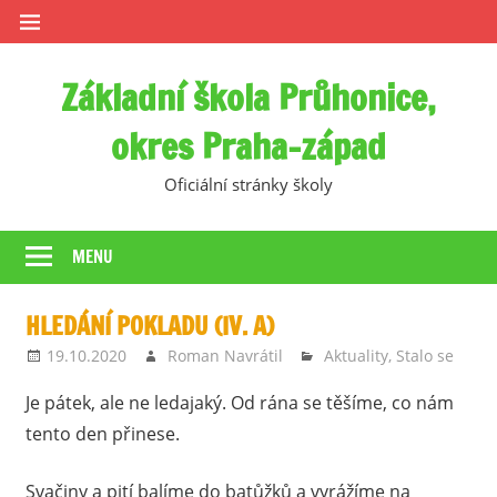
Skip
to
content
Základní škola Průhonice,
okres Praha-západ
Oficiální stránky školy
MENU
HLEDÁNÍ POKLADU (IV. A)
19.10.2020
Roman Navrátil
Aktuality
,
Stalo se
Je pátek, ale ne ledajaký. Od rána se těšíme, co nám
tento den přinese.
Svačiny a pití balíme do batůžků a vyrážíme na