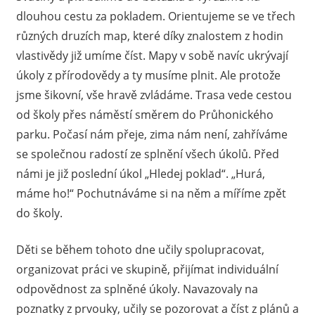
dlouhou cestu za pokladem. Orientujeme se ve třech
různých druzích map, které díky znalostem z hodin
vlastivědy již umíme číst. Mapy v sobě navíc ukrývají
úkoly z přírodovědy a ty musíme plnit. Ale protože
jsme šikovní, vše hravě zvládáme. Trasa vede cestou
od školy přes náměstí směrem do Průhonického
parku. Počasí nám přeje, zima nám není, zahříváme
se společnou radostí ze splnění všech úkolů. Před
námi je již poslední úkol „Hledej poklad“. „Hurá,
máme ho!“ Pochutnáváme si na něm a míříme zpět
do školy.
Děti se během tohoto dne učily spolupracovat,
organizovat práci ve skupině, přijímat individuální
odpovědnost za splněné úkoly. Navazovaly na
poznatky z prvouky, učily se pozorovat a číst z plánů a