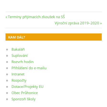
Navigace
Previous
Termíny přijímacích zkoušek na SŠ
Post:
Next
Výroční zpráva 2019–2020
pro
Post:
příspěvek
KAM DÁL?
Bakaláři
Suplování
Rozvrh hodin
Přihlášení do e-mailu
Intranet
Rozpočty
Dotace/Projekty EU
Obec Průhonice
Sponzoři školy