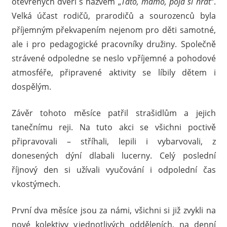
otevřených dveří s názvem „
Táto, mámo, pojď si hrát
“.
Velká účast rodičů, prarodičů a sourozenců byla
příjemným překvapením nejenom pro děti samotné,
ale i pro pedagogické pracovníky družiny. Společně
strávené odpoledne se neslo v příjemné a pohodové
atmosféře, připravené aktivity se líbily dětem i
dospělým.
Závěr tohoto měsíce patřil strašidlům a jejich
tanečnímu reji. Na tuto akci se všichni poctivě
připravovali – stříhali, lepili i vybarvovali, z
donesených dýní dlabali lucerny. Celý poslední
říjnový den si užívali vyučování i odpolední čas
v kostýmech.
První dva měsíce jsou za námi, všichni si již zvykli na
nové kolektivy v jednotlivých odděleních, na denní