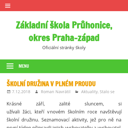
Skip
to
content
Základní škola Průhonice,
okres Praha-západ
Oficiální stránky školy
MENU
ŠKOLNÍ DRUŽINA V PLNÉM PROUDU
7.12.2018
Roman Navrátil
Aktuality
,
Stalo se
Krásné září, zalité sluncem, si
užívali žáci, kteří v novém školním roce navštěvují
školní družinu. Seznamovací aktivity, jež pro ně na
první týden připravili jejich vychovatelky a vychovatel,