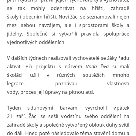
se tak mohly odehrávat na hřišti, zahradě
školy i obecním hřišti. Noví žáci se seznamovali nejen
mezi sebou navzájem, ale i s prostorami školy a
jídelny. Společně si vytvořili pravidla spolupráce
v jednotlivých odděleních.
V dalších týdnech realizovali vychovatelé se žáky řadu
aktivit. Při projektu s názvem
Voda živá
si malí
školáci užili v různých soutěžích mnoho
legrace, poznávali vlastnosti
vody, proces její úpravy na pitnou atd.
Týden s duhovými barvami vyvrcholil v pátek
21. září. Žáci se sešli v odstínu svého oddělení na
zahradě školy a společně vytvořený oblouk duhy svítil
do dáli. Hned poté následovalo téma stavění domu a