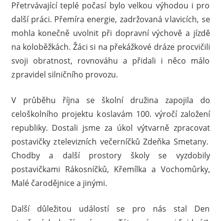
Přetrvávající teplé počasí bylo velkou výhodou i pro
další práci. Přemíra energie, zadržovaná v lavicích, se
mohla konečně uvolnit při dopravní výchově a jízdě
na koloběžkách. Žáci si na překážkové dráze procvičili
svoji obratnost, rovnováhu a přidali i něco málo
z pravidel silničního provozu.
V průběhu října se školní družina zapojila do
celoškolního projektu k oslavám 100. výročí založení
republiky. Dostali jsme za úkol výtvarně zpracovat
postavičky z televizních večerníčků Zdeňka Smetany.
Chodby a další prostory školy se vyzdobily
postavičkami Rákosníčků, Křemílka a Vochomůrky,
Malé čarodějnice a jinými.
Další důležitou událostí se pro nás stal Den