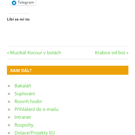
Telegram
Líbí se mi to:
Navigace
Previous
Next
Muzikál Kocour v botách
Krabice od bot
Post:
Post:
pro
KAM DÁL?
příspěvek
Bakaláři
Suplování
Rozvrh hodin
Přihlášení do e-mailu
Intranet
Rozpočty
Dotace/Projekty EU