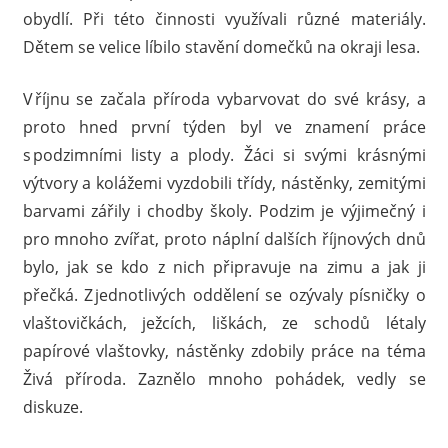
obydlí. Při této činnosti využívali různé materiály.
Dětem se velice líbilo stavění domečků na okraji lesa.
V říjnu se začala příroda vybarvovat do své krásy, a
proto hned první týden byl ve znamení práce
s podzimními listy a plody. Žáci si svými krásnými
výtvory a kolážemi vyzdobili třídy, nástěnky, zemitými
barvami zářily i chodby školy. Podzim je výjimečný i
pro mnoho zvířat, proto náplní dalších říjnových dnů
bylo, jak se kdo z nich připravuje na zimu a jak ji
přečká. Z jednotlivých oddělení se ozývaly písničky o
vlaštovičkách, ježcích, liškách, ze schodů létaly
papírové vlaštovky, nástěnky zdobily práce na téma
Živá příroda. Zaznělo mnoho pohádek, vedly se
diskuze.