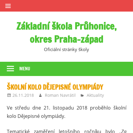
Skip
to
content
Základní škola Průhonice,
okres Praha-západ
Oficiální stránky školy
MENU
ŠKOLNÍ KOLO DĚJEPISNÉ OLYMPIÁDY
26.11.2018
Roman Navrátil
Aktuality
Ve středu dne 21. listopadu 2018 proběhlo školní
kolo Dějepisné olympiády.
Tematické zaměření letošního ročníku bylo „
Za