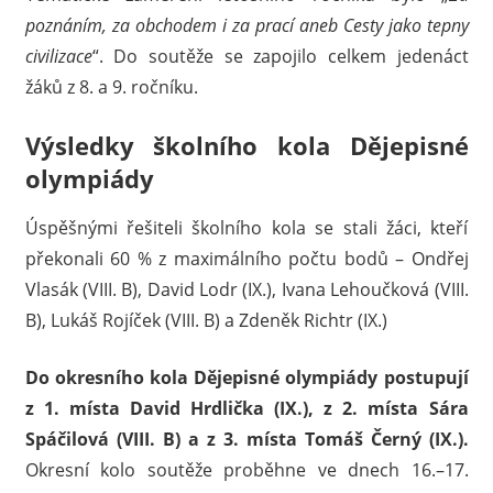
poznáním, za obchodem i za prací aneb Cesty jako tepny
civilizace
“. Do soutěže se zapojilo celkem jedenáct
žáků z 8. a 9. ročníku.
Výsledky školního kola Dějepisné
olympiády
Úspěšnými řešiteli školního kola se stali žáci, kteří
překonali 60 % z maximálního počtu bodů – Ondřej
Vlasák (VIII. B), David Lodr (IX.), Ivana Lehoučková (VIII.
B), Lukáš Rojíček (VIII. B) a Zdeněk Richtr (IX.)
Do okresního kola Dějepisné olympiády postupují
z 1. místa David Hrdlička (IX.), z 2. místa Sára
Spáčilová (VIII. B) a z 3. místa Tomáš Černý (IX.).
Okresní kolo soutěže proběhne ve dnech 16.–17.