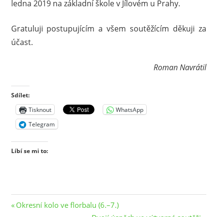
ledna 2019 na základní škole v Jílovém u Prahy.
Gratuluji postupujícím a všem soutěžícím děkuji za
účast.
Roman Navrátil
Sdílet:
Tisknout
WhatsApp
Telegram
Líbí se mi to:
Navigace
Previous
Okresní kolo ve florbalu (6.–7.)
Post:
Next