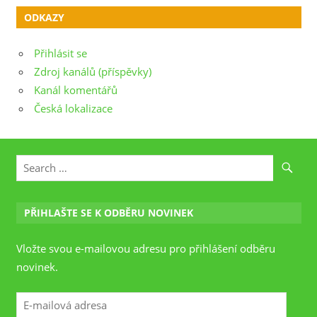
ODKAZY
Přihlásit se
Zdroj kanálů (příspěvky)
Kanál komentářů
Česká lokalizace
PŘIHLAŠTE SE K ODBĚRU NOVINEK
Vložte svou e-mailovou adresu pro přihlášení odběru
novinek.
E-