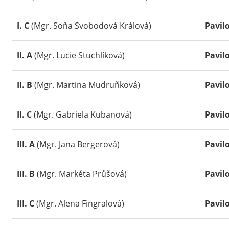
I. C
(Mgr. Soňa Svobodová Králová)
Pavil
II. A
(Mgr. Lucie Stuchlíková)
Pavil
II. B
(Mgr. Martina Mudruňková)
Pavil
II. C
(Mgr. Gabriela Kubanová)
Pavil
III. A
(Mgr. Jana Bergerová)
Pavil
III. B
(Mgr. Markéta Průšová)
Pavil
III. C
(Mgr. Alena Fingralová)
Pavil