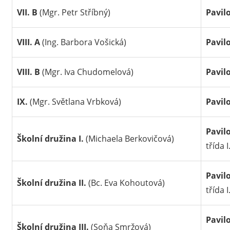
VII. B
(Mgr. Petr Stříbný)
Pavil
VIII. A
(Ing. Barbora Vošická)
Pavil
VIII. B
(Mgr. Iva Chudomelová)
Pavil
IX.
(Mgr. Světlana Vrbková)
Pavil
Pavil
Školní družina I.
(Michaela Berkovičová)
třída I
Pavil
Školní družina II.
(Bc. Eva Kohoutová)
třída I
Pavil
Školní družina III.
(Soňa Smržová)