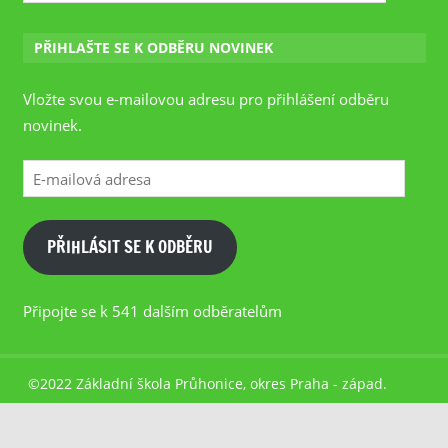
PŘIHLAŠTE SE K ODBĚRU NOVINEK
Vložte svou e-mailovou adresu pro přihlášení odběru
novinek.
E-
mailová
adresa
PŘIHLÁSIT SE K ODBĚRU
Připojte se k 541 dalším odběratelům
©2022 Základní škola Průhonice, okres Praha - západ.