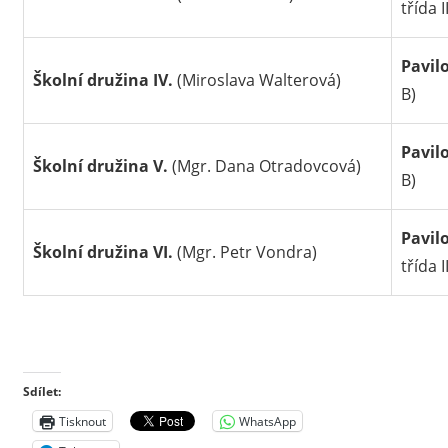
třída I
Pavil
Školní družina IV.
(Miroslava Walterová)
B)
Pavil
Školní družina V.
(Mgr. Dana Otradovcová)
B)
Pavil
Školní družina VI.
(Mgr. Petr Vondra)
třída II
Sdílet:
Tisknout
WhatsApp