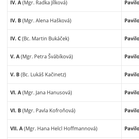
IV. A
(Mgr. Radka Jílková)
Pavil
IV. B
(Mgr. Alena Hašková)
Pavil
IV. C
(Bc. Martin Bukáček)
Pavil
V. A
(Mgr. Petra Švábíková)
Pavil
V. B
(Bc. Lukáš Kačinetz)
Pavil
VI. A
(Mgr. Jana Hanusová)
Pavil
VI. B
(Mgr. Pavla Kofroňová)
Pavil
VII. A
(Mgr. Hana Helcl Hoffmannová)
Pavil