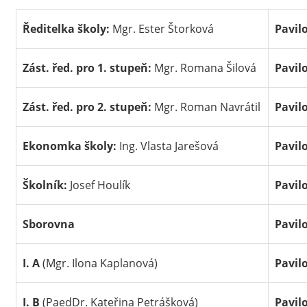
Ředitelka školy:
Mgr. Ester Štorková
Pavil
Zást. řed. pro 1. stupeň:
Mgr. Romana Šilová
Pavil
Zást. řed. pro 2. stupeň:
Mgr. Roman Navrátil
Pavil
Ekonomka školy:
Ing. Vlasta Jarešová
Pavil
Školník:
Josef Houlík
Pavil
Sborovna
Pavil
I. A
(Mgr. Ilona Kaplanová)
Pavil
I. B
(PaedDr. Kateřina Petrášková)
Pavil