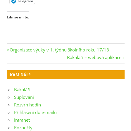
Telegram
Líbí se mi to:
Navigace
Previous
Organizace výuky v 1. týdnu školního roku 17/18
Post:
Next
Bakaláři – webová aplikace
pro
Post:
příspěvek
KAM DÁL?
Bakaláři
Suplování
Rozvrh hodin
Přihlášení do e-mailu
Intranet
Rozpočty