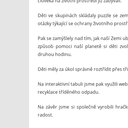
člověka na životní prostředí již zabývali.
Děti ve skupinách skládaly puzzle se zem
otázky týkající se ochrany životního prost
Pak se zamýšlely nad tím, jak naší Zemi u
způsob pomoci naší planetě si děti zvo
druhou hodinu.
Děti měly za úkol správně roztřídit přes t
Na interaktivní tabuli jsme pak využili we
recyklace tříděného odpadu.
Na závěr jsme si společně vyrobili hra
radost.