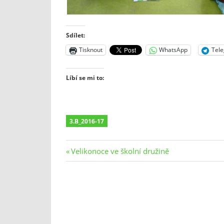
Sdílet:
Tisknout
WhatsApp
Tel
Líbí se mi to:
3.B_2016-17
Navigace
Previous
Velikonoce ve školní družině
Post:
pro
příspěvek