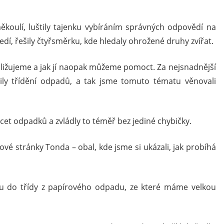
ěkoulí, luštily tajenku vybíráním správných odpovědí na
ředí, řešily čtyřsměrku, kde hledaly ohrožené druhy zvířat.
bližujeme a jak jí naopak můžeme pomoct. Za nejsnadnější
lily třídění odpadů, a tak jsme tomuto tématu věnovali
řicet odpadků a zvládly to téměř bez jediné chybičky.
bové stránky Tonda – obal, kde jsme si ukázali, jak probíhá
čku do třídy z papírového odpadu, ze které máme velkou