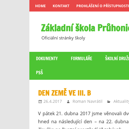
Skip
HOME
KONTAKT
PROHLÁŠENÍ O PŘÍSTUPNOSTI
to
content
Základní škola Průhoni
Oficiální stránky školy
DOKUMENTY
FORMULÁŘE
ŠKOLNÍ DRUŽ
PSŠ
DEN ZEMĚ VE III. B
26.4.2017
Roman Navrátil
Aktualit
V pátek 21. dubna 2017 jsme věnovali dv
hned na následující den – na 22. dubna