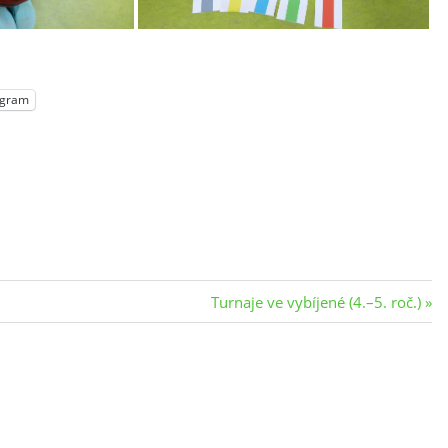
egram
Next
Turnaje ve vybíjené (4.–5. roč.)
Post: