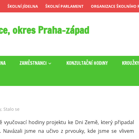
ŠKOLNÍ JÍDELNA
ŠKOLNÍ PARLAMENT
ORGANIZACE ŠKOLNÍHO R
ce, okres Praha-západ
INA
ZAMĚSTNANCI
KONZULTAČNÍ HODINY
KROUŽK
y
,
Stalo se
ě vyučovací hodiny projektu ke Dni Země, který připadal
. Navázali jsme na učivo z prvouky, kde jsme se vlivem