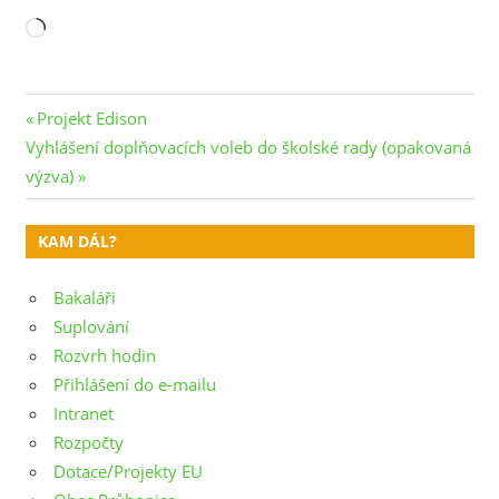
Načítání…
Navigace
Previous
Projekt Edison
Next
Post:
Vyhlášení doplňovacích voleb do školské rady (opakovaná
pro
Post:
výzva)
příspěvek
KAM DÁL?
Bakaláři
Suplování
Rozvrh hodin
Přihlášení do e-mailu
Intranet
Rozpočty
Dotace/Projekty EU