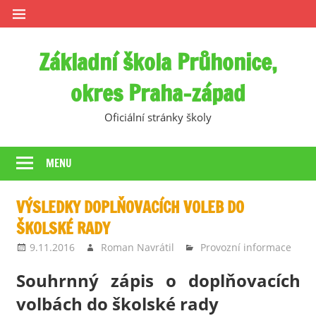
Skip
to
content
Základní škola Průhonice,
okres Praha-západ
Oficiální stránky školy
MENU
VÝSLEDKY DOPLŇOVACÍCH VOLEB DO
ŠKOLSKÉ RADY
9.11.2016
Roman Navrátil
Provozní informace
Souhrnný zápis o doplňovacích
volbách do školské rady