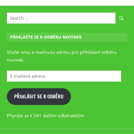
PŘIHLAŠTE SE K ODBĚRU NOVINEK
Vložte svou e-mailovou adresu pro přihlášení odběru
novinek.
E-
mailová
adresa
PŘIHLÁSIT SE K ODBĚRU
Připojte se k 541 dalším odběratelům