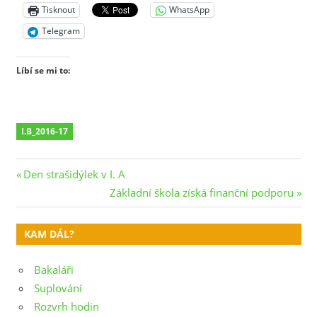
Tisknout
WhatsApp
Telegram
Líbí se mi to:
I.B_2016-17
Navigace
Previous
Den strašidýlek v I. A
Post:
Next
Základní škola získá finanční podporu
pro
Post:
příspěvek
KAM DÁL?
Bakaláři
Suplování
Rozvrh hodin