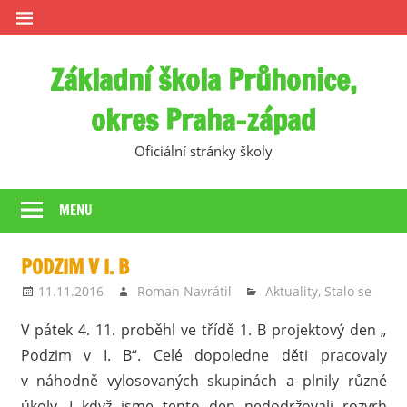
Skip
to
content
Základní škola Průhonice,
okres Praha-západ
Oficiální stránky školy
MENU
PODZIM V I. B
11.11.2016
Roman Navrátil
Aktuality
,
Stalo se
V pátek 4. 11. proběhl ve třídě 1. B projektový den „
Podzim v I. B“. Celé dopoledne děti pracovaly
v náhodně vylosovaných skupinách a plnily různé
úkoly. I když jsme tento den nedodržovali rozvrh