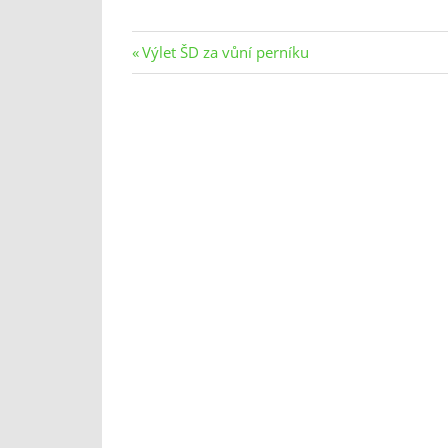
Navigace
Previous
Výlet ŠD za vůní perníku
Post:
pro
příspěvek