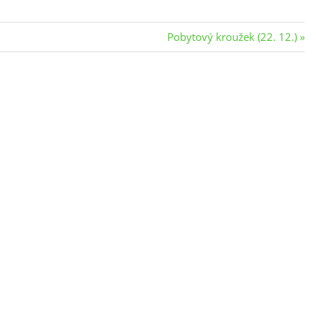
Next
Pobytový kroužek (22. 12.)
Post: