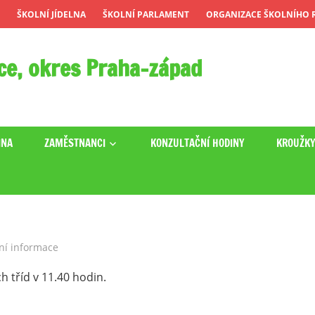
ŠKOLNÍ JÍDELNA
ŠKOLNÍ PARLAMENT
ORGANIZACE ŠKOLNÍHO R
ce, okres Praha-západ
INA
ZAMĚSTNANCI
KONZULTAČNÍ HODINY
KROUŽK
ní informace
h tříd v 11.40 hodin.