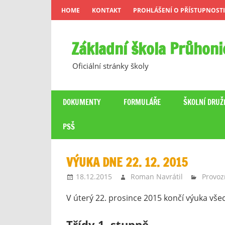
Skip
HOME
KONTAKT
PROHLÁŠENÍ O PŘÍSTUPNOSTI
to
content
Základní škola Průhoni
Oficiální stránky školy
DOKUMENTY
FORMULÁŘE
ŠKOLNÍ DRUŽ
PSŠ
VÝUKA DNE 22. 12. 2015
18.12.2015
Roman Navrátil
Provoz
V úterý 22. prosince 2015 končí výuka všec
Třídy 1. stupně