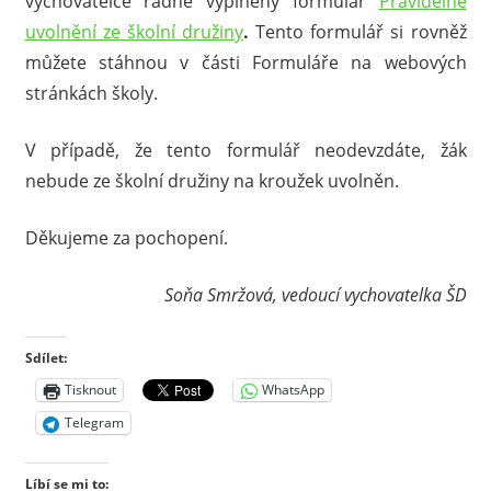
vychovatelce řádně vyplněný formulář
Pravidelné
uvolnění ze školní družiny
.
Tento formulář si rovněž
můžete stáhnou v části Formuláře na webových
stránkách školy.
V případě, že tento formulář neodevzdáte, žák
nebude ze školní družiny na kroužek uvolněn.
Děkujeme za pochopení.
Soňa Smržová, vedoucí vychovatelka ŠD
Sdílet:
Tisknout
WhatsApp
Telegram
Líbí se mi to: