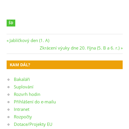
ŠD
Navigace
Previous
Jablíčkový den (1. A)
Post:
Next
Zkrácení výuky dne 20. října (5. B a 6. r.)
pro
Post:
příspěvek
KAM DÁL?
Bakaláři
Suplování
Rozvrh hodin
Přihlášení do e-mailu
Intranet
Rozpočty
Dotace/Projekty EU