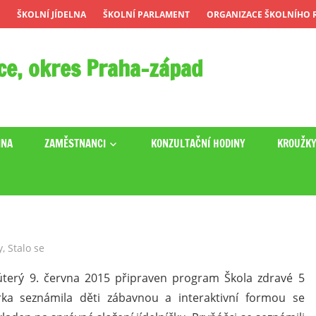
ŠKOLNÍ JÍDELNA
ŠKOLNÍ PARLAMENT
ORGANIZACE ŠKOLNÍHO R
ce, okres Praha-západ
INA
ZAMĚSTNANCI
KONZULTAČNÍ HODINY
KROUŽK
y
,
Stalo se
v úterý 9. června 2015 připraven program Škola zdravé 5
rka seznámila děti zábavnou a interaktivní formou se