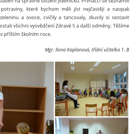
laden na správné složení jídelníčku. Prvňáčci se seznámili
potraviny, které bychom měli jíst nejčastěji a naopak
leninu a ovoce, cvičily a tancovaly, zkusily si sestavit
dostali všichni vysvědčení Zdravé 5 a další odměny. Těšíme
v příštím školním roce.
Mgr. Ilona Kaplanová, třídní učitelka 1. B