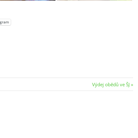
egram
Next
Výdej obědů ve ŠJ
Post: