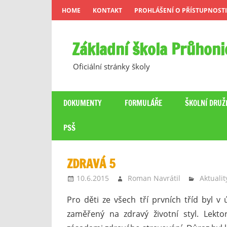
Skip
HOME
KONTAKT
PROHLÁŠENÍ O PŘÍSTUPNOSTI
to
content
Základní škola Průhoni
Oficiální stránky školy
DOKUMENTY
FORMULÁŘE
ŠKOLNÍ DRUŽ
PSŠ
ZDRAVÁ 5
10.6.2015
Roman Navrátil
Aktualit
Pro děti ze všech tří prvních tříd byl 
zaměřený na zdravý životní styl. Lekto