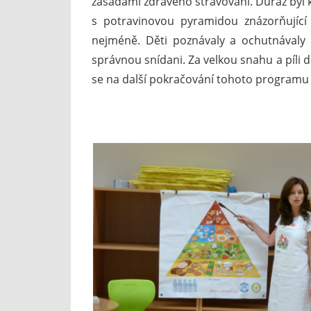
zásadami zdravého stravování. Důraz byl k
s potravinovou pyramidou znázorňující 
nejméně. Děti poznávaly a ochutnávaly ze
správnou snídani. Za velkou snahu a píli 
se na další pokračování tohoto programu 