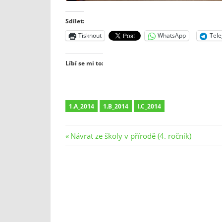
Sdílet:
Tisknout
WhatsApp
Tel
Líbí se mi to:
1.A_2014
1.B_2014
I.C_2014
Navigace
Previous
Návrat ze školy v přírodě (4. ročník)
Post:
pro
příspěvek