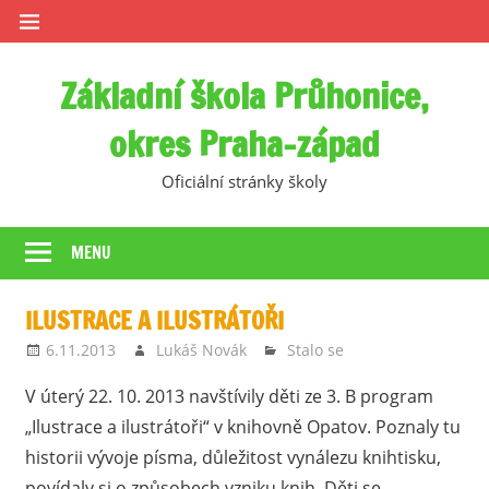
Skip
to
content
Základní škola Průhonice,
okres Praha-západ
Oficiální stránky školy
MENU
ILUSTRACE A ILUSTRÁTOŘI
6.11.2013
Lukáš Novák
Stalo se
V úterý 22. 10. 2013 navštívily děti ze 3. B program
„Ilustrace a ilustrátoři“ v knihovně Opatov. Poznaly tu
historii vývoje písma, důležitost vynálezu knihtisku,
povídaly si o způsobech vzniku knih. Děti se