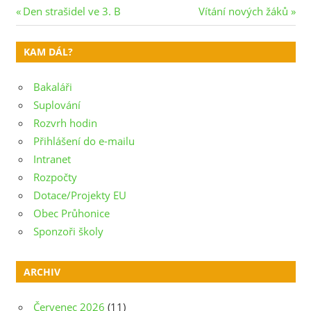
Navigace
Previous
Next
Den strašidel ve 3. B
Vítání nových žáků
Post:
Post:
pro
KAM DÁL?
příspěvek
Bakaláři
Suplování
Rozvrh hodin
Přihlášení do e-mailu
Intranet
Rozpočty
Dotace/Projekty EU
Obec Průhonice
Sponzoři školy
ARCHIV
Červenec 2026
(11)